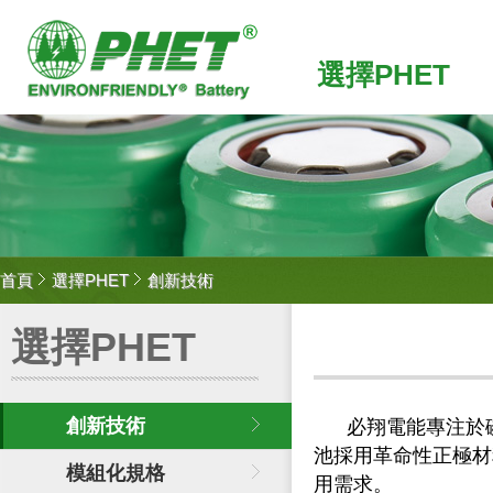
選擇PHET
首頁
選擇PHET
創新技術
選擇PHET
創新技術
必翔電能專注於磷酸
池採用革命性正極材
模組化規格
用需求。