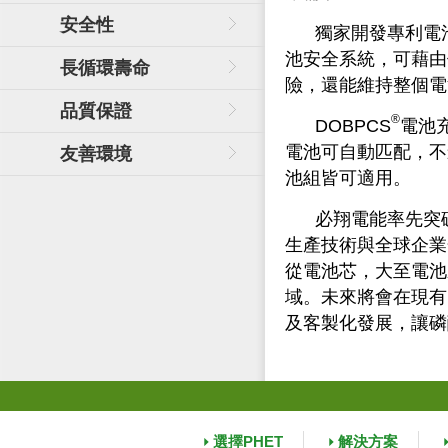
安全性
獨家開發專利電池
池安全系統，可藉由
長循環壽命
險，還能維持整個電
品質保證
®
DOBPCS
電池
電池可自動匹配，不
友善環境
池組皆可適用。
必翔電能率先突
生產技術與全球企業
從電池芯，大至電池
域。未來將會在現有
及客製化發展，讓磷
選擇PHET
解決方案