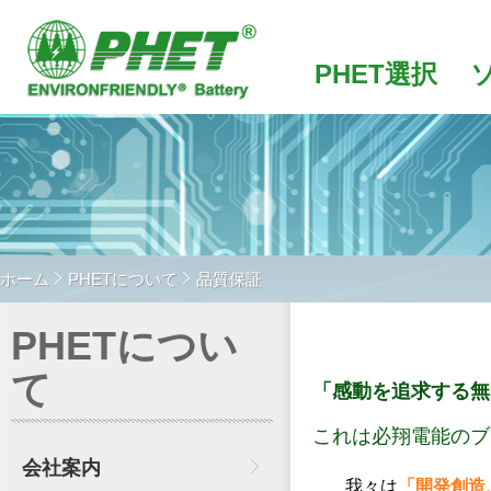
PHET選択
ホーム
PHETについて
品質保証
PHETについ
て
「感動を追求する無
これは必翔電能のブ
会社案内
我々は
「開発創造