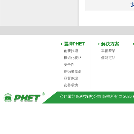
選擇PHET
解決方案
創新技術
車輛產業
模組化規格
儲能電站
安全性
長循環壽命
品質保證
友善環境
必翔電能高科技(股)公司 版權所有 © 2026 Pihsiang 