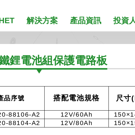
HET
解決方案
產品資訊
投資
鐵鋰電池組保護電路板
搭配電池規格
尺寸
產品序號
20-88106-A2
12V/60Ah
150
×
1
20-88104-A2
12V/80Ah
150
×
1